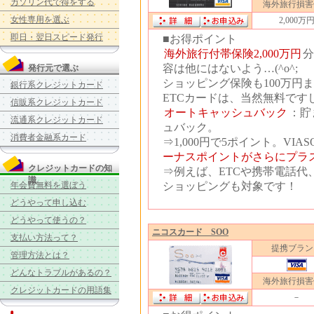
ガソリン代で得をする
海外旅行損害
女性専用を選ぶ
2,000万
即日・翌日スピード発行
■お得ポイント
海外旅行付帯保険2,000万円
分
容は他にはないよう…(^o^;
発行元で選ぶ
ショッピング保険も100万円
銀行系クレジットカード
ETCカードは、当然無料です
信販系クレジットカード
オートキャッシュバック
：貯
流通系クレジットカード
ュバック。
消費者金融系カード
⇒1,000円で5ポイント。VI
ーナスポイントがさらにプラ
クレジットカードの知
⇒例えば、ETCや携帯電話代
識
年会費無料を選ぼう
ショッピングも対象です！
どうやって申し込む
どうやって使うの？
ニコスカード SOO
支払い方法って？
提携ブラン
管理方法とは？
どんなトラブルがあるの？
海外旅行損害
クレジットカードの用語集
－