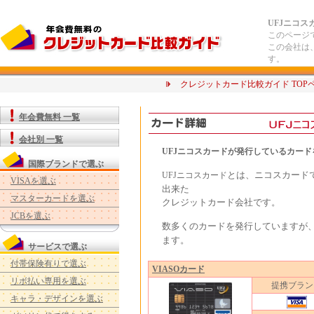
UFJニコ
このページ
この会社は
す。
クレジットカード比較ガイド TOP
年会費無料 一覧
会社別 一覧
UFJニコスカードが発行しているカー
国際ブランドで選ぶ
とは、ニコスカード
UFJニコスカード
VISAを選ぶ
出来た
マスターカードを選ぶ
クレジットカード会社です。
JCBを選ぶ
数多くのカードを発行していますが
ます。
サービスで選ぶ
付帯保険有りで選ぶ
VIASOカード
リボ払い専用を選ぶ
提携ブラン
キャラ・デザインを選ぶ