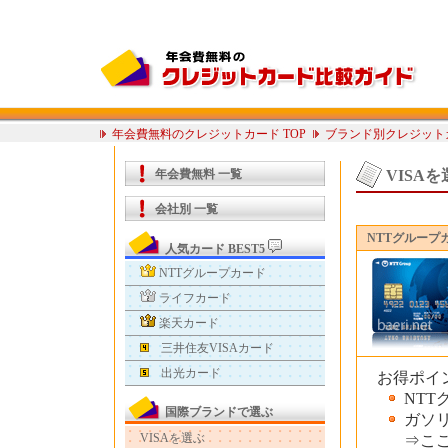
年会費無料のクレジットカード TOP
ブランド別クレジット
年会費無料 一覧
VISAを
会社別 一覧
NTTグループ
人気カード BEST5
NTTグループカード
ライフカード
楽天カード
三井住友VISAカード
出光カード
お得ポイ
NTT
国際ブランドで選ぶ
ガソ
VISAを選ぶ
⇒こ