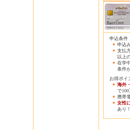
申込条件
申込
支払
以上
在学
条件
お得ポイ
海外・
で10
携帯
女性
あり