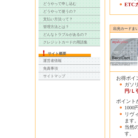
どうやって申し込む
ETC
どうやって使うの？
支払い方法って？
管理方法とは？
出光カードま
どんなトラブルがあるの？
クレジットカードの用語集
サイト概要
運営者情報
免責事項
サイトマップ
お得ポイ
ガソ
円/Ｌ
ポイント
100
リヴ
ます
当然
す。