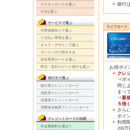
旅行
マスターカードを選ぶ
JCBを選ぶ
サービスで選ぶ
ライフカード
付帯保険有りで選ぶ
リボ払い専用を選ぶ
キャラ・デザインで選ぶ
ガソリン代で得をする
女性専用カードを選ぶ
即日・翌日スピード発行を選ぶ
お得ポイ
クレ
発行元で選ぶ
⇒ポ
同じ
銀行系クレジットカード
まっ
信販系クレジットカード
⇒
新
流通系クレジットカード
５倍
消費者金融系クレジットカード
さら
ポイ
クレジットカードの知識
利用
年会費無料を選ぼう
200