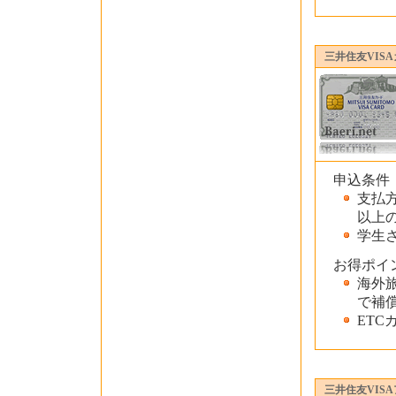
三井住友VIS
申込条件
支払
以上
学生
お得ポイ
海外旅
で補
ET
三井住友VIS