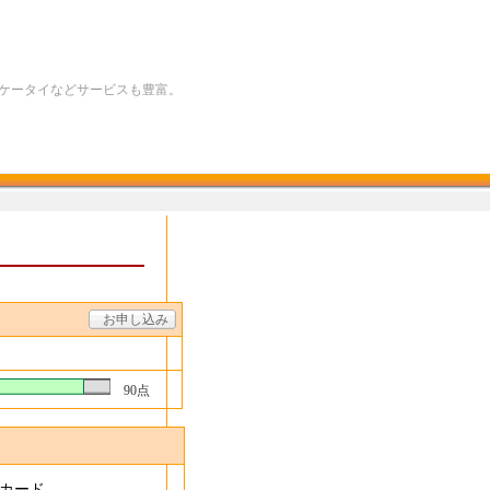
イフケータイなどサービスも豊富。
お申し込み
90点
カード
。