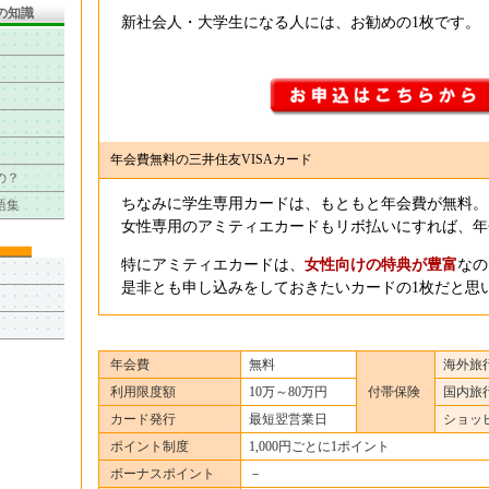
の知識
新社会人・大学生になる人には、お勧めの1枚です。
年会費無料の三井住友VISAカード
の？
ちなみに学生専用カードは、もともと年会費が無料。
語集
女性専用のアミティエカードもリボ払いにすれば、年
特にアミティエカードは、
女性向けの特典が豊富
なの
是非とも申し込みをしておきたいカードの1枚だと思
年会費
無料
海外旅
利用限度額
10万～80万円
付帯保険
国内旅
カード発行
最短翌営業日
ショッ
ポイント制度
1,000円ごとに1ポイント
ボーナスポイント
－