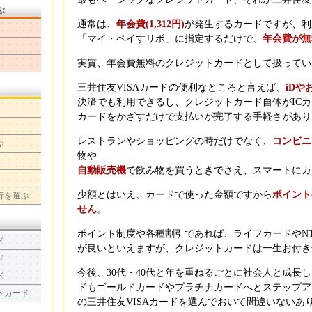
ぶ
通常は、
年会費(1,312円)
が発生するカードですが、利
「マイ・ペイすリボ」に指定するだけで、
年会費が無
実質、年会費無料のクレジットカードとして扱ってい
三井住友VISAカードの便利なところと言えば、
iDや
決済でも利用できるし、クレジットカード自体がIC
カードをかざすだけで支払いが完了する手軽さがあり
レストランやショッピングの時だけでなく、
コンビニ
ぶ
物や
自動販売機
で飲み物を買うときでさえ、スマートにカ
少額とはいえ、カードで使った金額ですから
ポイント
行を選ぶ
せん
。
ポイント制度や各種割引であれば、ライフカードやN
ド
が良いといえますが、クレジットカードは一生お付き
ド
今後、30代・40代と年を重ねるごとに社会人と成長
ド
ドもゴールドカードやプラチナカードへとステップア
トカード
の三井住友VISAカードを選んでおいて間違いないあ